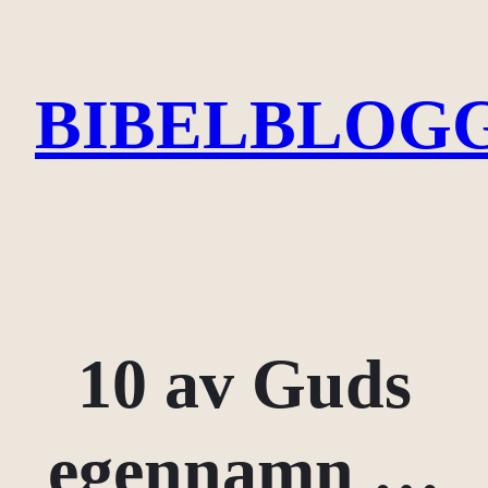
Hoppa
till
BIBELBLOGG
innehåll
10 av Guds
egennamn …