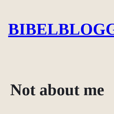
Skip
to
BIBELBLOGG
content
Not about me